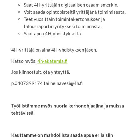
Saat 4H-yrittäjän digitaalisen osaamismerkin.
Voit saada opintopisteitä yrittäjänä toimimisesta.
Teet vuosittain toimintakertomuksen ja
talousraportin yrityksesi toiminnasta.
Saat apua 4H-yhdistykseltä.
4H-yrittäjä on aina 4H-yhdistyksen jäsen.
Katso myös:
4h-akatemia.fi
Jos kiinnostuit, ota yhteyttä.
p.0407399174 tai heinavesi@4h.fi
Työllistämme myös nuoria kerhonohjaajina ja muissa
tehtävissä.
Kauttamme on mahdollista saada apua erilaisiin