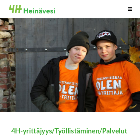
Siirry
Sivuston etusivulle
Vali
sivun
sisältöön
4H-yrittäjyys/Työllistäminen/Palvelut